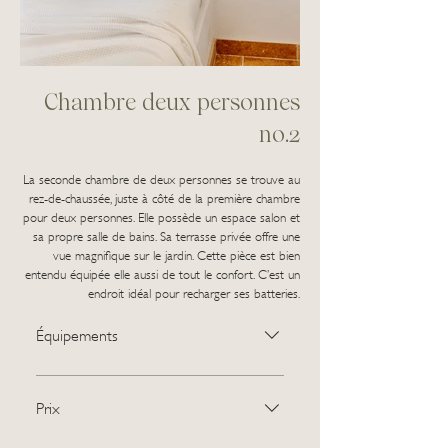
Chambre deux personnes
no.2
La seconde chambre de deux personnes se trouve au
rez-de-chaussée, juste à côté de la première chambre
pour deux personnes. Elle possède un espace salon et
sa propre salle de bains. Sa terrasse privée offre une
vue magnifique sur le jardin. Cette pièce est bien
entendu équipée elle aussi de tout le confort. C’est un
endroit idéal pour recharger ses batteries.
Équipements
Coin salon : Machine Nespresso &
bouilloire | petit frigo | coffre-fort
Prix
Partie chambre à coucher : lit double