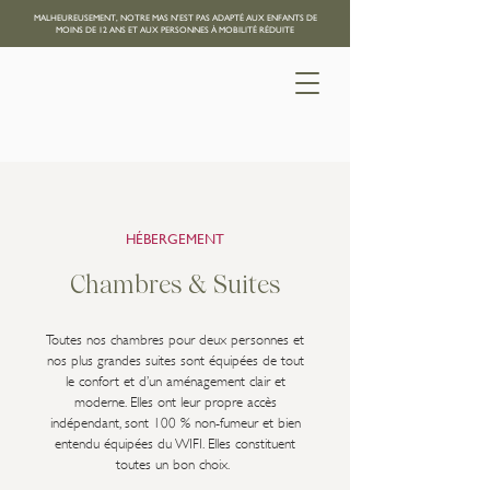
MALHEUREUSEMENT, NOTRE MAS N'EST PAS ADAPTÉ AUX ENFANTS DE
MOINS DE 12 ANS ET AUX PERSONNES À MOBILITÉ RÉDUITE
HÉBERGEMENT
Chambres & Suites
Toutes nos chambres pour deux personnes et
nos plus grandes suites sont équipées de tout
le confort et d’un aménagement clair et
moderne. Elles ont leur propre accès
indépendant, sont 100 % non-fumeur et bien
entendu équipées du WIFI. Elles constituent
toutes un bon choix.