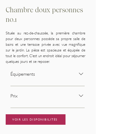
Chambre doux personnes
no.1
Située au rez-de-chaussée, la première chambre
pour deux personnes possède sa propre salle de
bains et une terrasse privée avec vue magnifique
sur le jardin. La pièce est spacieuse et équipée de
tout le confort. C’est un endroit idéal pour séjourner
quelques jours et se reposer.
Équipements
Coin salon : Machine Nespresso &
bouilloire | petit frigo | coffre-fort
Prix
Partie chambre à coucher : lit double
| ventilateur Salle de bain privée :
La chambre peut être réservée à
douche, lavabo et toilettes séparées |
partir de 125 € par nuit avec une
VOIR LES DISPONIBILITÉS
sèche-cheveux | produits de soin
occupation de deux personnes.
Rituals de luxe | peignoirs Extras :
Remarque : cela n'inclut pas le petit-